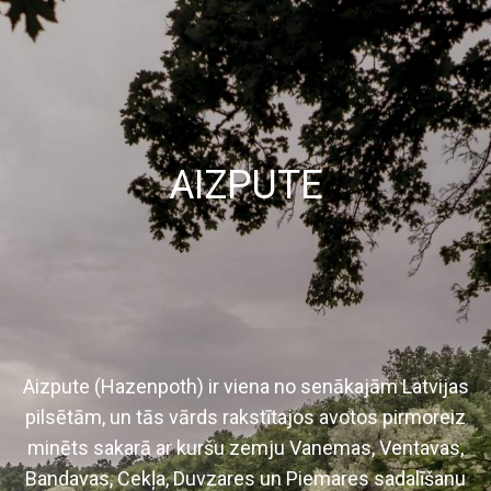
AIZPUTE
Aizpute (Hazenpoth) ir viena no senākajām Latvijas
pilsētām, un tās vārds rakstītajos avotos pirmoreiz
minēts sakarā ar kuršu zemju Vanemas, Ventavas,
Bandavas, Cekļa, Duvzares un Piemares sadalīšanu