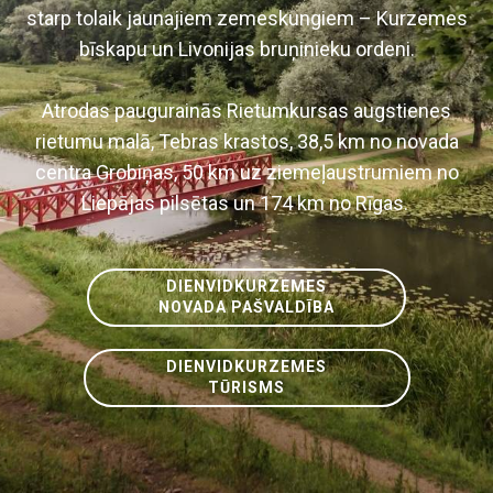
starp tolaik jaunajiem zemeskungiem – Kurzemes
bīskapu un Livonijas bruņinieku ordeni.
Atrodas paugurainās Rietumkursas augstienes
rietumu malā, Tebras krastos, 38,5 km no novada
centra Grobiņas, 50 km uz ziemeļaustrumiem no
Liepājas pilsētas un 174 km no Rīgas.
DIENVIDKURZEMES
NOVADA PAŠVALDĪBA
DIENVIDKURZEMES
TŪRISMS